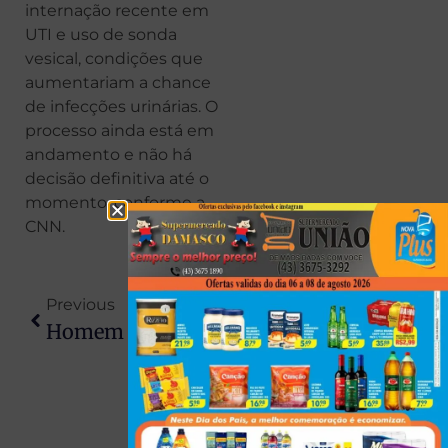
internação recente em
UTI e uso de sonda
vesical, condições que
aumentariam a chance
de infecções urinárias. O
processo ainda está em
andamento e não há
decisão definitiva até o
momento, conforme a
CNN.
Previous
Next
Homem Que Sobreviveu A Acidente Que Matou Esposa E Filha No PR É Preso Suspeito De Crime Proposital
Paciente Com Suspeita De Hantavirose É Atendida Em Londrina