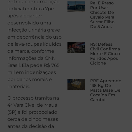
entrou com uma ação
Pai É Preso
Por Usar
judicial contra a Ypê
Chicote De
após alegar ter
Cavalo Para
Surrar Filho
desenvolvido uma
De 5 Anos
infecção urinária grave
em decorrência do uso
de lava-roupas líquidos
RS: Defesa
Civil Confirma
da marca, conforme
Morte E Cinco
informações da CNN
Feridos Após
Ciclone
Brasil. Ela pede R$ 765
mil em indenizações
por danos morais e
PRF Apreende
138 Kg De
materiais.
Pasta Base De
Cocaína Em
O processo tramita na
Cambé
4ª Vara Cível de Mauá
(SP) e foi protocolado
cerca de cinco meses
antes da decisão da