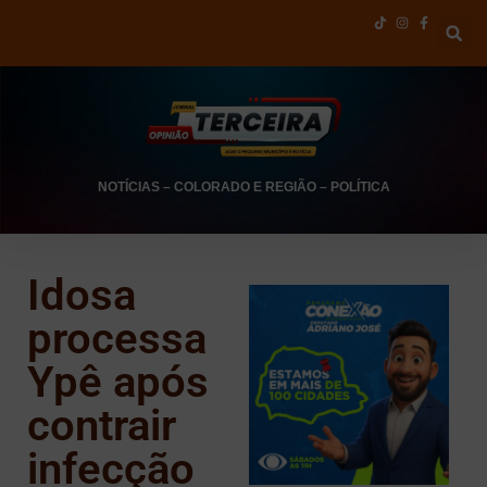
NOTÍCIAS
–
COLORADO E REGIÃO
–
POLÍTICA
Idosa
processa
Ypê após
contrair
infecção