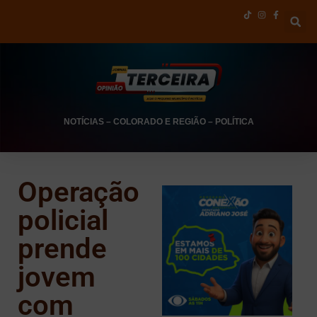
NOTÍCIAS
–
COLORADO E REGIÃO
–
POLÍTICA
Operação
policial
prende
jovem
com