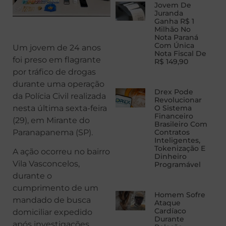
Jovem De
Juranda
Ganha R$ 1
Milhão No
Nota Paraná
Com Única
Um jovem de 24 anos
Nota Fiscal De
foi preso em flagrante
R$ 149,90
por tráfico de drogas
durante uma operação
Drex Pode
da Polícia Civil realizada
Revolucionar
nesta última sexta-feira
O Sistema
Financeiro
(29), em Mirante do
Brasileiro Com
Paranapanema (SP).
Contratos
Inteligentes,
Tokenização E
A ação ocorreu no bairro
Dinheiro
Vila Vasconcelos,
Programável
durante o
cumprimento de um
Homem Sofre
mandado de busca
Ataque
Cardíaco
domiciliar expedido
Durante
após investigações