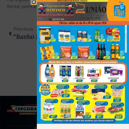
fonte: pontal news
Previous
Next
“Banho Milagroso” Vira Caso De Polícia: Homem Tenta Cobrar R$ 2,5 Mil Por Oração E Acaba Preso Em SP
EUA Classificam PCC E CV Como Terroristas E Decisão Pode Gerar Impactos Econômicos Ao Brasil
(43) 991545950
© 2025 Todos os direitos reservados