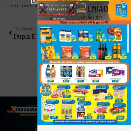
fonte: pontal news
Previous
Next
Dupla É Detida Após Roubo A Residência Em Presidente Prudente
Operação Policial Prende Jovem Com Quase 28 Gramas De Crack E Arma Adaptável Em Mirante Do Paranapanema
(43) 991545950
© 2025 Todos os direitos reservados