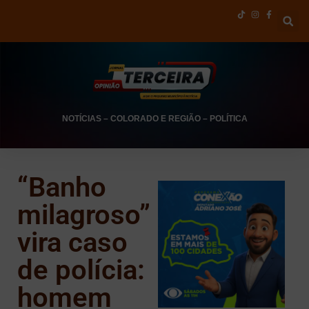
NOTÍCIAS
–
COLORADO E REGIÃO
–
POLÍTICA
“Banho
milagroso”
vira caso
de polícia:
homem