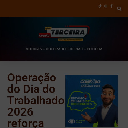
NOTÍCIAS
–
COLORADO E REGIÃO
–
POLÍTICA
Operação
do Dia do
Trabalhador
2026
reforça