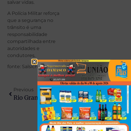
salvar vidas.
A Polícia Militar reforça
que a segurança no
trânsito é uma
responsabilidade
compartilhada entre
autoridades e
condutores.
fonte: Salsicha Maringá
Previous
Next
Rio Grande Do Norte: Experiências Únicas Para Incluir No Seu Roteiro Pelo Estado
Ex-Senador Chama 1º De Maio De “dia Da Vagabundagem” E Gera Polêmica