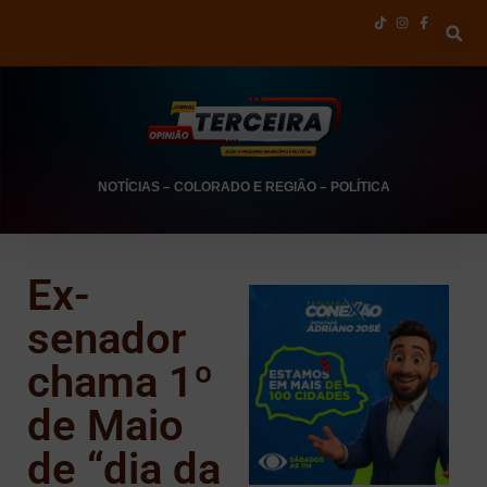
NOTÍCIAS
–
COLORADO E REGIÃO
–
POLÍTICA
Ex-
senador
chama 1º
de Maio
de “dia da