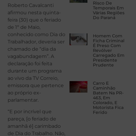
Risco De
Roberto Cavalcanti
Temporais Em
afirmou nesta quinta-
Várias Regiões
Do Paraná
feira (30) que o feriado
de 1º de Maio,
conhecido como Dia do
Homem Com
Ficha Criminal
Trabalhador, deveria ser
É Preso Com
chamado de “dia da
Revólver
Carregado Em
vagabundagem”. A
Presidente
declaração foi feita
Prudente
durante um programa
ao vivo da TV Correio,
Carro E
emissora que pertence
Caminhão
ao próprio ex-
Batem Na PR-
463, Em
parlamentar.
Colorado, E
Motorista Fica
“E por incrível que
Ferido
pareça, [o feriado de
amanhã é] carimbado
de Dia do Trabalho. Não,