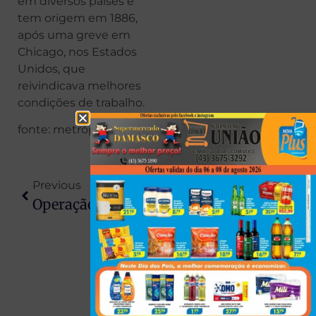
em diversos países e
tem origem em 1886,
após uma greve em
Chicago, nos Estados
Unidos, que
reivindicava melhores
condições de trabalho.
fonte: metrópoles
Previous
Next
Operação Do Dia Do Trabalhador 2026 Reforça Fiscalização Nas Rodovias Do Paraná
Motorista Avança Preferencial, Causa Acidente Fatal E Mata Dono Da Banda Fonte Luminosa Em Maringá