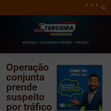
NOTÍCIAS
–
COLORADO E REGIÃO
–
POLÍTICA
Operação
conjunta
prende
suspeito
por tráfico