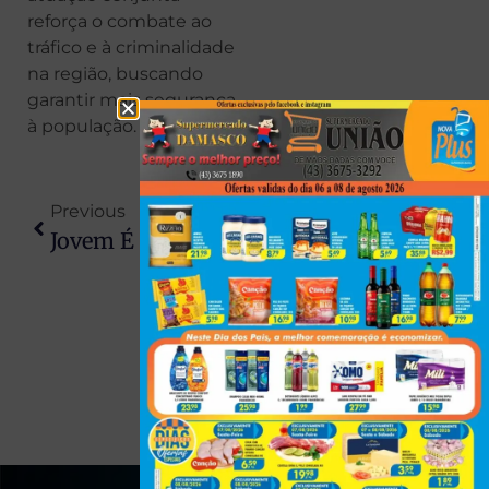
reforça o combate ao
tráfico e à criminalidade
na região, buscando
garantir mais segurança
à população.
Previous
Next
Jovem É Resgatado Com Vida Após Passar Três Dias Preso Em Caminhonete Capotada No MT
Fiscalização Do IAT Aplica R$ 44 Milhões Em Multas Por Irregularidades Ambientais Em Cidades Das Regiões Norte E Noroeste Do Paraná