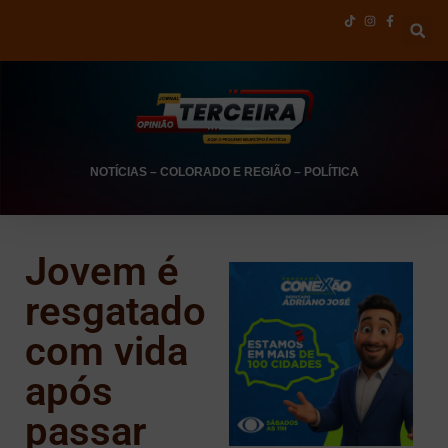
NOTÍCIAS
–
COLORADO E REGIÃO
–
POLÍTICA
Jovem é
resgatado
com vida
após
passar