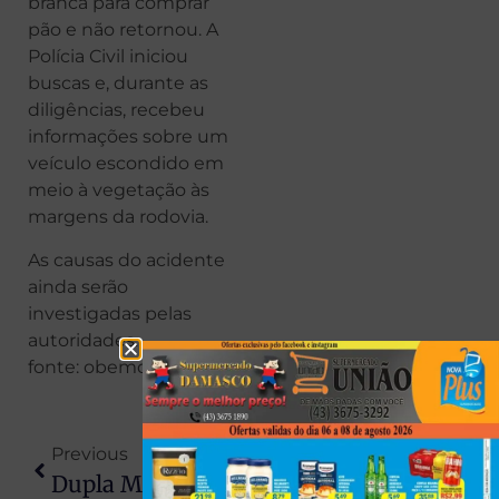
branca para comprar
pão e não retornou. A
Polícia Civil iniciou
buscas e, durante as
diligências, recebeu
informações sobre um
veículo escondido em
meio à vegetação às
margens da rodovia.
As causas do acidente
ainda serão
investigadas pelas
autoridades.
fonte: obemdito
Previous
Next
Dupla Morre Em Intensa Troca De Tiros Em Marialva; Mulher É Baleada E Socorrida Em Estado Grave
Operação Conjunta Prende Suspeito Por Tráfico De Drogas Em Colorado