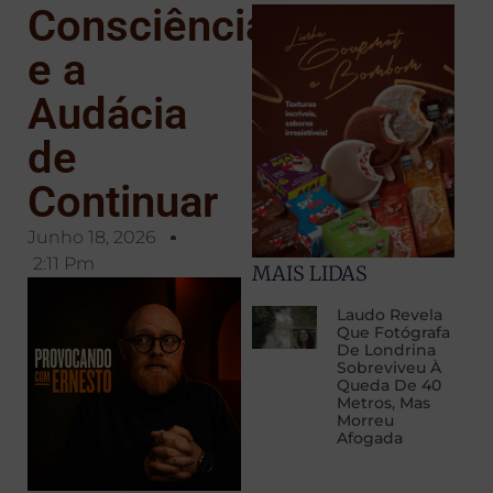
Consciência
e a
Audácia
de
Continuar
Junho 18, 2026
2:11 Pm
MAIS LIDAS
Laudo Revela
Que Fotógrafa
De Londrina
Sobreviveu À
Queda De 40
Metros, Mas
Morreu
Afogada