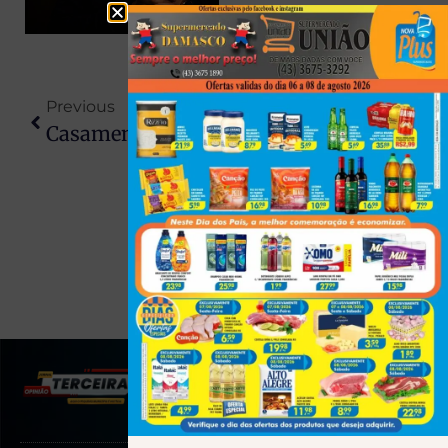
Previous
Next
Casamento De Fachada: Operação Desmantela Esquema De Recados De Facção Em Presídios Da Região
Adolescente É Apreendido Com Crack Pronto Para Venda Em Colorado
(43) 991545950