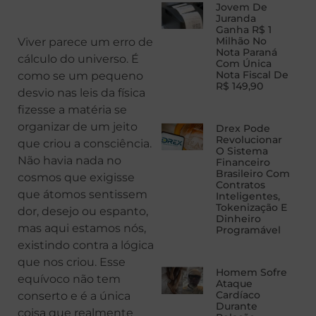
Jovem De
Juranda
Ganha R$ 1
Milhão No
Viver parece um erro de
Nota Paraná
cálculo do universo. É
Com Única
Nota Fiscal De
como se um pequeno
R$ 149,90
desvio nas leis da física
fizesse a matéria se
organizar de um jeito
Drex Pode
Revolucionar
que criou a consciência.
O Sistema
Não havia nada no
Financeiro
Brasileiro Com
cosmos que exigisse
Contratos
que átomos sentissem
Inteligentes,
Tokenização E
dor, desejo ou espanto,
Dinheiro
mas aqui estamos nós,
Programável
existindo contra a lógica
que nos criou. Esse
Homem Sofre
equívoco não tem
Ataque
Cardíaco
conserto e é a única
Durante
coisa que realmente