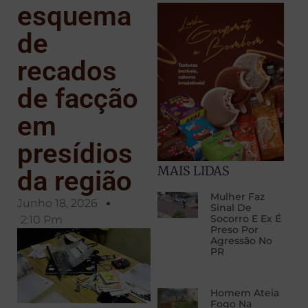
esquema
de
recados
de facção
em
presídios
MAIS LIDAS
da região
Mulher Faz
Junho 18, 2026
Sinal De
Socorro E Ex É
2:10 Pm
Preso Por
Agressão No
PR
Homem Ateia
Fogo Na