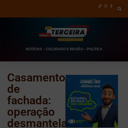
NOTÍCIAS
–
COLORADO E REGIÃO
–
POLÍTICA
Casamento
de
fachada:
operação
desmantela