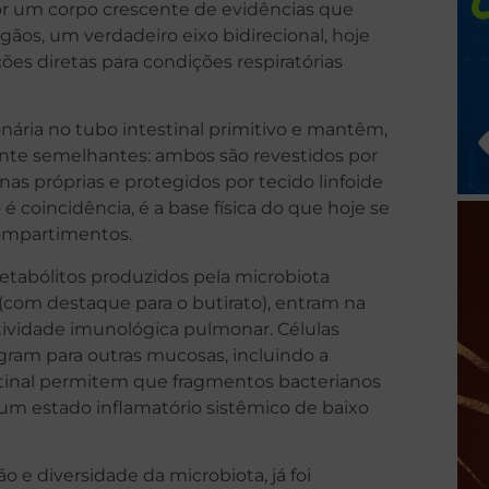
or um corpo crescente de evidências que
gãos, um verdadeiro eixo bidirecional, hoje
es diretas para condições respiratórias
ária no tubo intestinal primitivo e mantêm,
ente semelhantes: ambos são revestidos por
s próprias e protegidos por tecido linfoide
é coincidência, é a base física do que hoje se
ompartimentos.
etabólitos produzidos pela microbiota
 (com destaque para o butirato), entram na
tividade imunológica pulmonar. Células
gram para outras mucosas, incluindo a
estinal permitem que fragmentos bacterianos
m estado inflamatório sistêmico de baixo
o e diversidade da microbiota, já foi