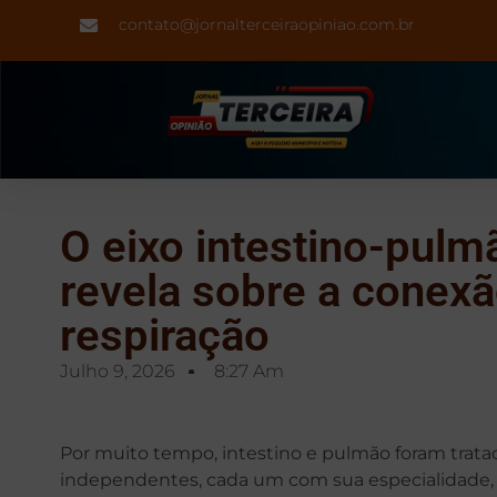
contato@jornalterceiraopiniao.com.br
O eixo intestino-pulmã
revela sobre a conexã
respiração
Julho 9, 2026
8:27 Am
Por muito tempo, intestino e pulmão foram trata
independentes, cada um com sua especialidade, 