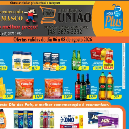
Next
Cabo Da PM Morre Em Grave Acidente Na BR-317 E Comove Moradores Do Norte Do Paraná