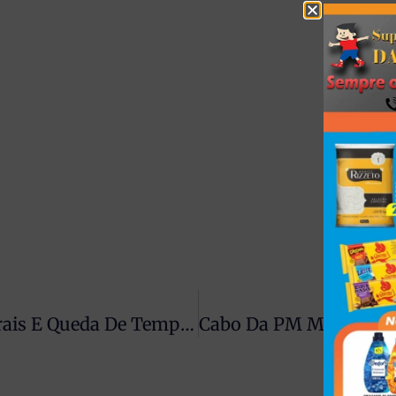
Paraná Entra Em Alerta Para Temporais E Queda De Temperatura Com Avanço De Frente Fria