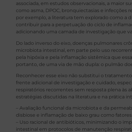
associada, em estudos observacionais, a maior su
como asma, DPOC, bronquiectasias e infecções res
por exemplo, a literatura tem explorado como a di
contribuir para a perpetuação do ciclo de inflama
adicionando uma camada de investigação que vai 
Do lado inverso do eixo, doenças pulmonares cr
microbiota intestinal, em parte pelo uso recorren
pela hipóxia e pela inflamação sistêmica que es
portanto, de uma via de mão dupla: o pulmão do
Reconhecer esse eixo não substitui o tratament
frente adicional de investigação e cuidado, es
respiratórios recorrentes sem resposta plena às 
estratégias discutidas na literatura e na prática in
– Avaliação funcional da microbiota e da permeabi
disbiose e inflamação de baixo grau como fatores
– Uso racional de antibióticos, minimizando o imp
intestinal em protocolos de manutenção respirató