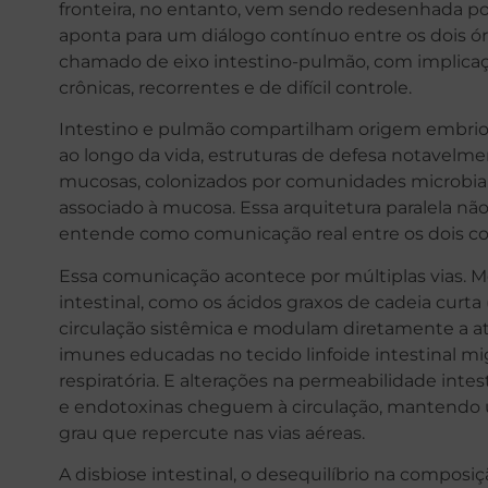
fronteira, no entanto, vem sendo redesenhada p
aponta para um diálogo contínuo entre os dois ór
chamado de eixo intestino-pulmão, com implicaçõ
crônicas, recorrentes e de difícil controle.
Intestino e pulmão compartilham origem embrion
ao longo da vida, estruturas de defesa notavelm
mucosas, colonizados por comunidades microbiana
associado à mucosa. Essa arquitetura paralela não 
entende como comunicação real entre os dois c
Essa comunicação acontece por múltiplas vias. M
intestinal, como os ácidos graxos de cadeia curta
circulação sistêmica e modulam diretamente a a
imunes educadas no tecido linfoide intestinal mi
respiratória. E alterações na permeabilidade int
e endotoxinas cheguem à circulação, mantendo u
grau que repercute nas vias aéreas.
A disbiose intestinal, o desequilíbrio na composiçã