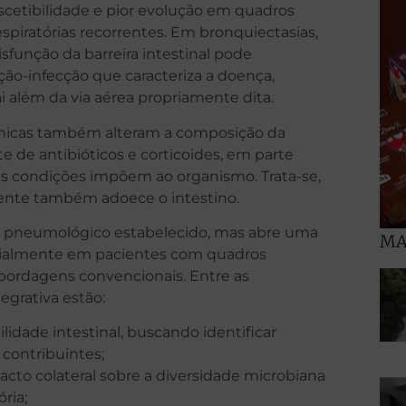
scetibilidade e pior evolução em quadros
piratórias recorrentes. Em bronquiectasias,
sfunção da barreira intestinal pode
ção-infecção que caracteriza a doença,
além da via aérea propriamente dita.
ônicas também alteram a composição da
te de antibióticos e corticoides, em parte
sas condições impõem ao organismo. Trata-se,
ente também adoece o intestino.
o pneumológico estabelecido, mas abre uma
MA
pecialmente em pacientes com quadros
abordagens convencionais. Entre as
tegrativa estão:
lidade intestinal, buscando identificar
 contribuintes;
acto colateral sobre a diversidade microbiana
ria;