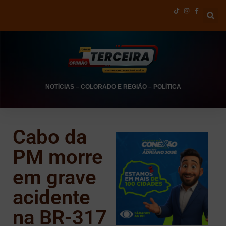
NOTÍCIAS
–
COLORADO E REGIÃO
–
POLÍTICA
Cabo da
PM morre
em grave
acidente
na BR-317