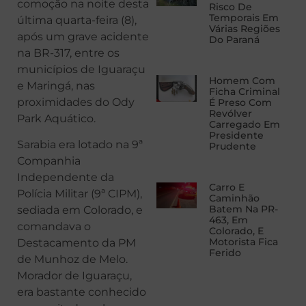
comoção na noite desta
Risco De
Temporais Em
última quarta-feira (8),
Várias Regiões
após um grave acidente
Do Paraná
na BR-317, entre os
municípios de Iguaraçu
Homem Com
e Maringá, nas
Ficha Criminal
proximidades do Ody
É Preso Com
Revólver
Park Aquático.
Carregado Em
Presidente
Sarabia era lotado na 9ª
Prudente
Companhia
Independente da
Carro E
Polícia Militar (9ª CIPM),
Caminhão
Batem Na PR-
sediada em Colorado, e
463, Em
comandava o
Colorado, E
Motorista Fica
Destacamento da PM
Ferido
de Munhoz de Melo.
Morador de Iguaraçu,
era bastante conhecido