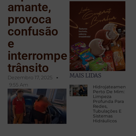
amante,
provoca
confusão
e
interrompe
trânsito
MAIS LIDAS
Dezembro 17, 2025
9:55 Am
Hidrojateamento
Perto De Mim:
Limpeza
Profunda Para
Redes,
Tubulações E
Sistemas
Hidráulicos