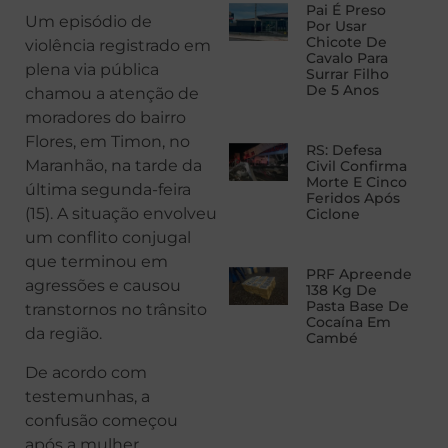
Pai É Preso
Um episódio de
Por Usar
Chicote De
violência registrado em
Cavalo Para
plena via pública
Surrar Filho
De 5 Anos
chamou a atenção de
moradores do bairro
Flores, em Timon, no
RS: Defesa
Maranhão, na tarde da
Civil Confirma
Morte E Cinco
última segunda-feira
Feridos Após
(15). A situação envolveu
Ciclone
um conflito conjugal
que terminou em
PRF Apreende
agressões e causou
138 Kg De
Pasta Base De
transtornos no trânsito
Cocaína Em
da região.
Cambé
De acordo com
testemunhas, a
confusão começou
após a mulher