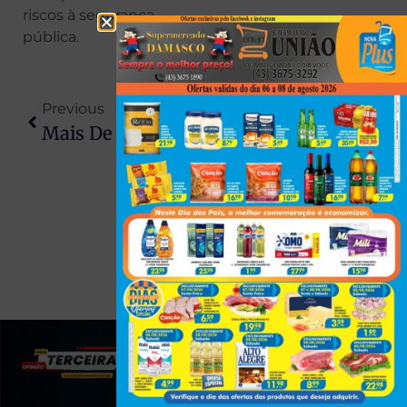
riscos à segurança
pública.
Previous
Next
Mais De R$ 149 Milhões Do Nota Paraná Deixaram De Ser Resgatados Em 2025
Quintal É Invadido Por Cobras Após Vendaval No Paraná
(43) 991545950