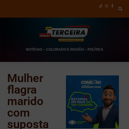
NOTÍCIAS
–
COLORADO E REGIÃO
–
POLÍTICA
Mulher
flagra
marido
com
suposta