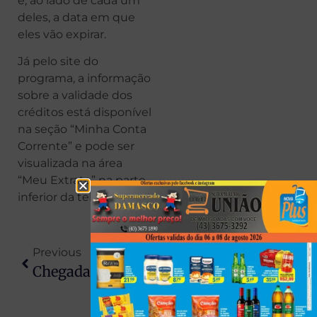
e, ao lado de cada um
deles, a data em que
eles vão expirar.
Já pelo site do
programa, a informação
sobre a validade dos
créditos está disponível
na seção “Minha Conta
Corrente” e pode ser
visualizada na área
“Meu Extrato” na parte
inferior da tela.
Previous
Next
Chegada Do Papai Noel Abre Oficialmente As Celebrações De Natal Em Centenário Do Sul
Mulher Flagra Marido Com Suposta Amante, Provoca Confusão E Interrompe Trânsito