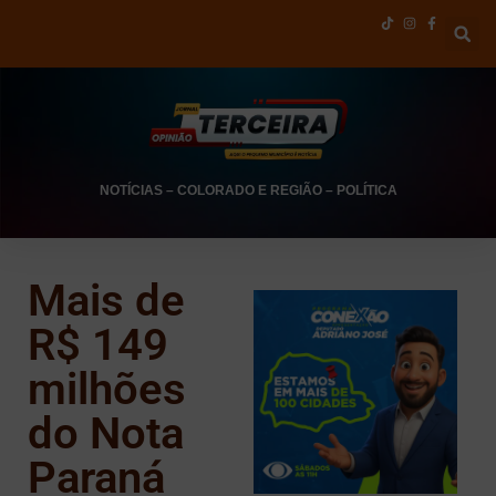
NOTÍCIAS
–
COLORADO E REGIÃO
–
POLÍTICA
Mais de
R$ 149
milhões
do Nota
Paraná