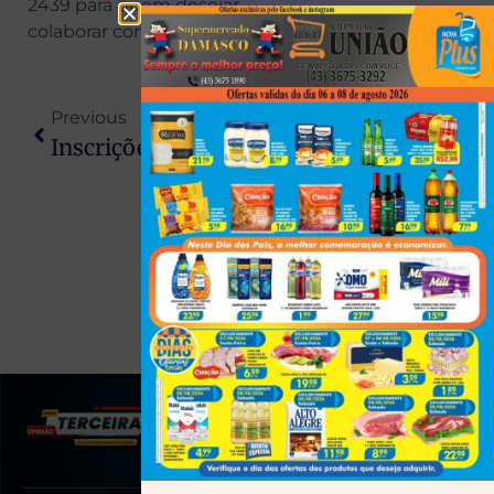
2439 para quem desejar
colaborar com a família.
Previous
Next
Inscrições Para O Vestibular UEL 2027 Começam Nesta Quarta-Feira
Ladrões Arrombam Loja E Furtam 70 Joias No Paraná
(43) 991545950