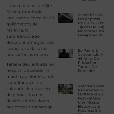
Uma moradora de Alto
Paraná, município
Caminhão Cai
localizado a cerca de 60
Em Represa
Na BR-376 Em
quilômetros de
Tijucas Do Sul;
Maringá, foi
Motorista Está
Desaparecido
surpreendida ao
descobrir uma gravidez
avançada e dar à luz
Ex-Padre É
poucas horas depois.
Condenado A
48 Anos De
Prisão Por
Tatiane deu entrada no
Tortura De
hospital da cidade na
Enteados
manhã do último dia 22
acreditando estar
5 Motivos Para
sofrendo de uma crise
Não Perder O
LENDAA 2026,
de pedras nos rins
Festival Que
devido a fortes dores
Une Música
Eletrônica E
nas costas e na barriga.
Natureza Em