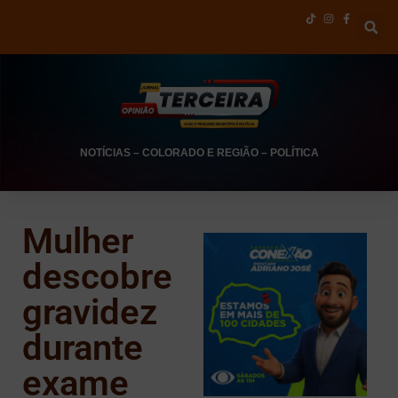
NOTÍCIAS
–
COLORADO E REGIÃO
–
POLÍTICA
Mulher
descobre
gravidez
durante
exame