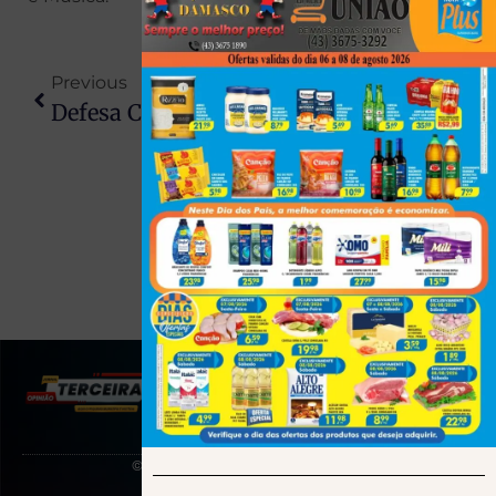
Previous
Next
Defesa Civil Alerta Para Chances De Inundações No Norte Do RS
Mulher Descobre Gravidez Durante Exame Para Pedra Nos Rins E Dá À Luz Horas Depois No PR
(43) 991545950
© 2025 Todos os direitos reservados