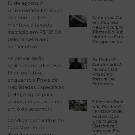
10 de agosto. A
Universidade Estadual
de Londrina (UEL)
Caminhão Cai
Em Represa
manteve a taxa de
Na BR-376 Em
inscrição em R$ 181,00
Tijucas Do Sul;
Motorista Está
pelo terceiro ano
Desaparecido
consecutivo.
As provas serão
Ex-Padre É
Condenado A
aplicadas nos dias 18 e
48 Anos De
19 de outubro,
Prisão Por
Tortura De
enquanto a Prova de
Enteados
Habilidades Específicas
(PHE), exigida para
alguns cursos, ocorrerá
5 Motivos Para
Não Perder O
em 6 de setembro.
LENDAA 2026,
Festival Que
Candidatos inscritos no
Une Música
Eletrônica E
Cadastro Único
Natureza Em
(CadÚnico) podem