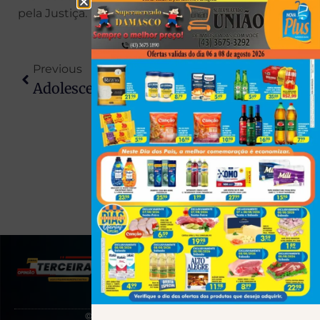
pela Justiça.
Previous
Next
Adolescente É Apreendido Com Pistola 9mm E Dezenas De Munições Em Santa Fé
Megaoperação Das Polícias Civil E Militar Cumpre Mandados De Prisão Em Teodoro Sampaio E Assentamentos Da Região
(43) 991545950
© 2025 Todos os direitos reservados