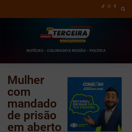
NOTÍCIAS
–
COLORADO E REGIÃO
–
POLÍTICA
Mulher
com
mandado
de prisão
em aberto