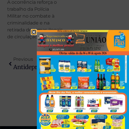
A ocorrência reforça o
trabalho da Polícia
Militar no combate à
criminalidade e na
retirada de armas ilegais
de circulação.
Previous
Next
Antidepressivo É Encontrado No Cérebro De Tubarões No Litoral Do Rio E Acende Alerta Ambiental
Mulher Com Mandado De Prisão Em Aberto É Capturada Pela ROTAM Em Colorado