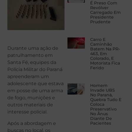
É Preso Com
Revólver
Carregado Em
Presidente
Prudente
Carro E
Caminhão
Durante uma ação de
Batem Na PR-
463, Em
patrulhamento em
Colorado, E
Santa Fé, equipes da
Motorista Fica
Ferido
Polícia Militar do Paraná
apreenderam um
adolescente que estava
Homem
Invade UBS
em posse de uma arma
No Paraná,
de fogo, munições e
Quebra Tudo E
Coloca
outros materiais de
Preservativo
interesse policial.
No Ânus
Diante De
Após a abordagem e
Pacientes
buscas no local, os