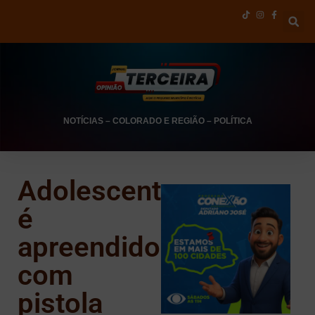
NOTÍCIAS
–
COLORADO E REGIÃO
–
POLÍTICA
Adolescente
é
apreendido
com
pistola