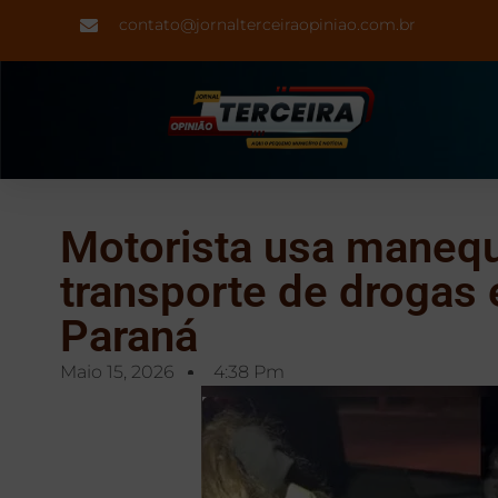
contato@jornalterceiraopiniao.com.br
Motorista usa manequ
transporte de drogas 
Paraná
Maio 15, 2026
4:38 Pm