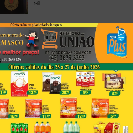
Mil
Foto Registrada Durante
Peregrinação Em Porecatu
Emociona Fiéis Por Semelhança
Com A Sagrada Face De Jesus
Corpo Em Decomposição É
Encontrado Em Londrina
Next