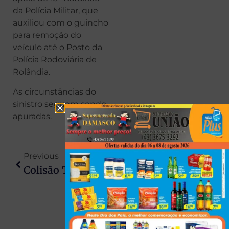
da Polícia Militar, que
auxiliou com o guincho
para remoção do
veículo até o Posto da
Polícia Rodoviária de
Rolândia.
As circunstâncias do
sinistro seguem sendo
apuradas.
Previous
Next
Colisão Traseira Entre Dois Carros Deixa Quatro Feridos Em Arapongas
Homem É Encontrado Morto Em Área De Mata Nos Fundos Do Jardim Itália, Em Maringá