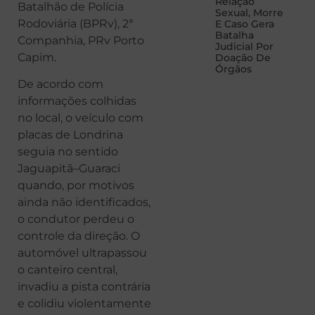
Relação
Batalhão de Polícia
Sexual, Morre
Rodoviária (BPRv), 2ª
E Caso Gera
Batalha
Companhia, PRv Porto
Judicial Por
Capim.
Doação De
Órgãos
De acordo com
informações colhidas
no local, o veículo com
placas de Londrina
seguia no sentido
Jaguapitã–Guaraci
quando, por motivos
ainda não identificados,
o condutor perdeu o
controle da direção. O
automóvel ultrapassou
o canteiro central,
invadiu a pista contrária
e colidiu violentamente