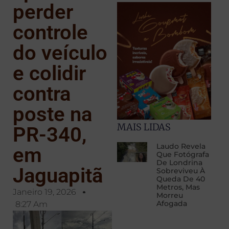
perder
controle
do veículo
e colidir
contra
poste na
MAIS LIDAS
PR-340,
Laudo Revela
em
Que Fotógrafa
De Londrina
Jaguapitã
Sobreviveu À
Queda De 40
Metros, Mas
Janeiro 19, 2026
Morreu
Afogada
8:27 Am