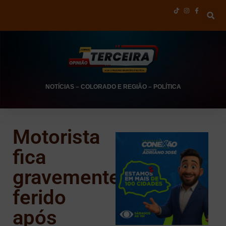
NOTÍCIAS
–
COLORADO E REGIÃO
–
POLÍTICA
Motorista
fica
gravemente
ferido
após