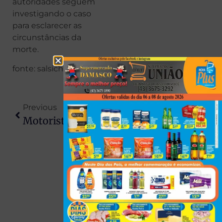
autoridades seguem
investigando o caso
para esclarecer as
circunstâncias da
morte.
fonte: salsicha Maringá
Previous
Next
Motorista Fica Gravemente Ferido Após Perder Controle Do Veículo E Colidir Contra Poste Na PR-340, Em Jaguapitã
Bebê Sofre Acidente Doméstico Grave E Fica Com Carregador Cravado Na Testa Em MG