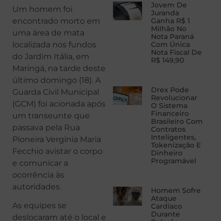
Jovem De
Um homem foi
Juranda
encontrado morto em
Ganha R$ 1
Milhão No
uma área de mata
Nota Paraná
localizada nos fundos
Com Única
Nota Fiscal De
do Jardim Itália, em
R$ 149,90
Maringá, na tarde deste
último domingo (18). A
Drex Pode
Guarda Civil Municipal
Revolucionar
(GCM) foi acionada após
O Sistema
Financeiro
um transeunte que
Brasileiro Com
passava pela Rua
Contratos
Inteligentes,
Pioneira Vergínia Maria
Tokenização E
Fecchio avistar o corpo
Dinheiro
Programável
e comunicar a
ocorrência às
autoridades.
Homem Sofre
Ataque
As equipes se
Cardíaco
Durante
deslocaram até o local e