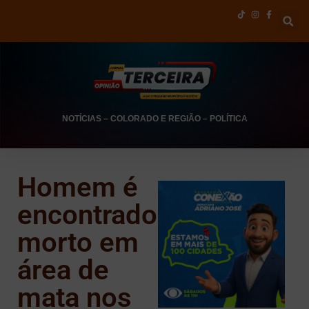
NOTÍCIAS
–
COLORADO E REGIÃO
–
POLÍTICA
Homem é
encontrado
morto em
área de
mata nos