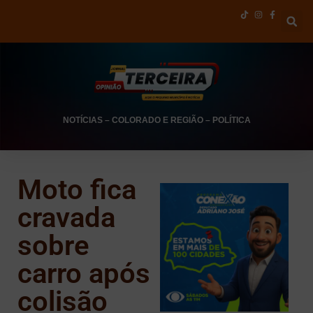
NOTÍCIAS
–
COLORADO E REGIÃO
–
POLÍTICA
Moto fica
cravada
sobre
carro após
colisão