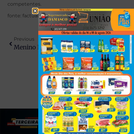
competentes.
fonte: factual Londrina
Previous
Next
Menino De 12 Anos Morre Atropelado Por Caminhão; Motorista É Preso Após Teste Apontar Álcool
Anvisa Aprova Novo Medicamento Para Câncer Raro Do Sangue E Amplia Esperança Para Pacientes No Brasil
(43) 991545950