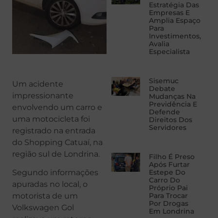
Estratégia Das
Empresas E
Amplia Espaço
Para
Investimentos,
Avalia
Especialista
Sisemuc
Um acidente
Debate
impressionante
Mudanças Na
Previdência E
envolvendo um carro e
Defende
uma motocicleta foi
Direitos Dos
Servidores
registrado na entrada
do Shopping Catuaí, na
região sul de Londrina.
Filho É Preso
Após Furtar
Segundo informações
Estepe Do
Carro Do
apuradas no local, o
Próprio Pai
motorista de um
Para Trocar
Por Drogas
Volkswagen Gol
Em Londrina