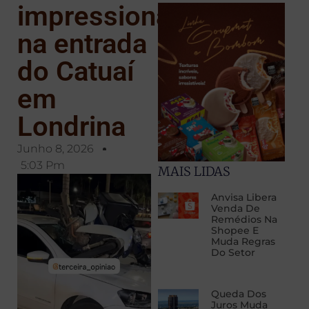
impressionante
na entrada
do Catuaí
em
Londrina
Junho 8, 2026
5:03 Pm
MAIS LIDAS
Anvisa Libera
Venda De
Remédios Na
Shopee E
Muda Regras
Do Setor
Queda Dos
Juros Muda