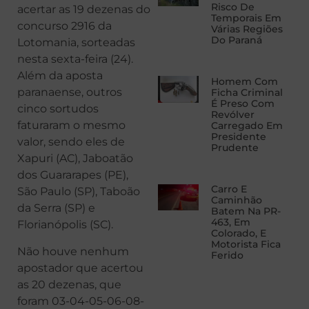
Risco De
acertar as 19 dezenas do
Temporais Em
concurso 2916 da
Várias Regiões
Do Paraná
Lotomania, sorteadas
nesta sexta-feira (24).
Além da aposta
Homem Com
paranaense, outros
Ficha Criminal
É Preso Com
cinco sortudos
Revólver
faturaram o mesmo
Carregado Em
Presidente
valor, sendo eles de
Prudente
Xapuri (AC), Jaboatão
dos Guararapes (PE),
Carro E
São Paulo (SP), Taboão
Caminhão
da Serra (SP) e
Batem Na PR-
463, Em
Florianópolis (SC).
Colorado, E
Motorista Fica
Não houve nenhum
Ferido
apostador que acertou
as 20 dezenas, que
foram 03-04-05-06-08-