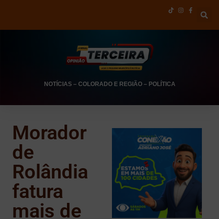
NOTÍCIAS
–
COLORADO E REGIÃO
–
POLÍTICA
Morador
de
Rolândia
fatura
mais de