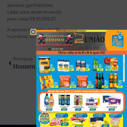
apostas ganhadoras,
cada uma delas levando
para casa R$ 91.359,37.
A aposta mínima, de 20
números, custa R$ 3,00.
Previous
Next
Homem Acusado Injustamente Por Crime Em Jataizinho Processará O Estado
Motorista De Ônibus Escolar Desmaia Ao Volante E Crianças Se Juntam Para Frear Veículo