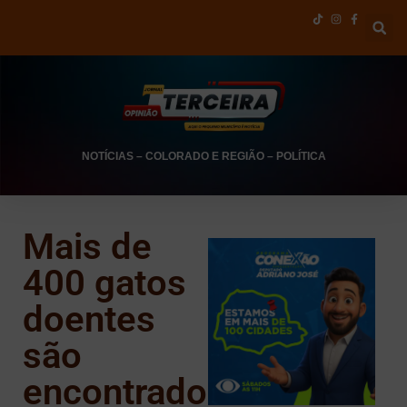
NOTÍCIAS
–
COLORADO E REGIÃO
–
POLÍTICA
Mais de
400 gatos
doentes
são
encontrados