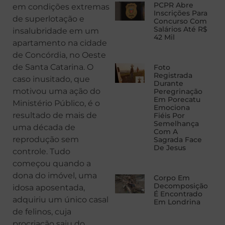
PCPR Abre
em condições extremas
Inscrições Para
de superlotação e
Concurso Com
Salários Até R$
insalubridade em um
42 Mil
apartamento na cidade
de Concórdia, no Oeste
de Santa Catarina. O
Foto
Registrada
caso inusitado, que
Durante
motivou uma ação do
Peregrinação
Em Porecatu
Ministério Público, é o
Emociona
resultado de mais de
Fiéis Por
Semelhança
uma década de
Com A
reprodução sem
Sagrada Face
De Jesus
controle. Tudo
começou quando a
dona do imóvel, uma
Corpo Em
Decomposição
idosa aposentada,
É Encontrado
adquiriu um único casal
Em Londrina
de felinos, cuja
procriação saiu do