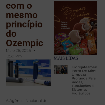
com o
mesmo
princípio
do
Ozempic
Maio 26, 2026
3:39 Pm
MAIS LIDAS
Hidrojateamento
Perto De Mim:
Limpeza
Profunda Para
Redes,
Tubulações E
Sistemas
Hidráulicos
A Agência Nacional de