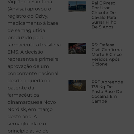
Vigilância Sanitária
Pai É Preso
Por Usar
(Anvisa) aprovou o
Chicote De
registro do Ozivy,
Cavalo Para
Surrar Filho
medicamento à base
De 5 Anos
de semaglutida
produzido pela
farmacêutica brasileira
RS: Defesa
Civil Confirma
EMS. A decisão
Morte E Cinco
representa a primeira
Feridos Após
Ciclone
aprovação de um
concorrente nacional
desde a queda da
PRF Apreende
138 Kg De
patente da
Pasta Base De
farmacêutica
Cocaína Em
Cambé
dinamarquesa Novo
Nordisk, em março
deste ano. A
semaglutida é o
princípio ativo de