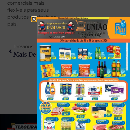
comerciais mais
flexíveis para seus
produtos originais no
país.
Previous
Next
Mais De 400 Gatos Doentes São Encontrados Em Apartamento De Idosa Em SC
Homem Percorreu Quase 2 Mil Km Para Matar Ex-Companheira No PR Após 17 Dias De Planejamento
(43) 991545950