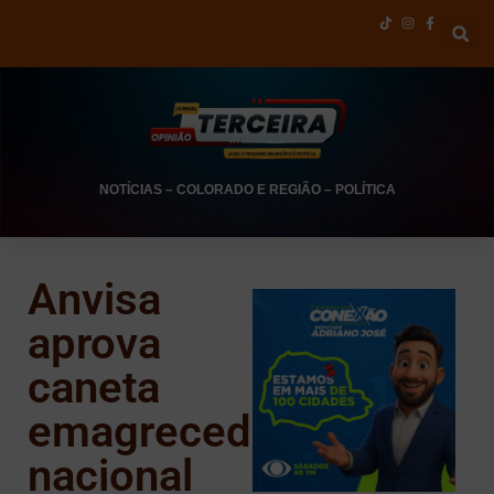
NOTÍCIAS
–
COLORADO E REGIÃO
–
POLÍTICA
Anvisa
aprova
caneta
emagrecedora
nacional