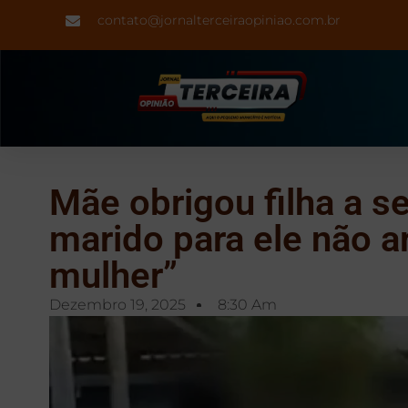
contato@jornalterceiraopiniao.com.br
Mãe obrigou filha a s
marido para ele não ar
mulher”
Dezembro 19, 2025
8:30 Am