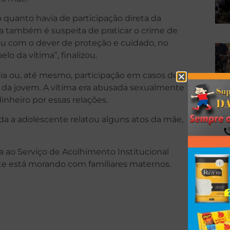
 quanto havia de participação direta da
la também é suspeita de praticar o crime de
ou com o dever de proteção e cuidado, no
o da vítima”, finalizou.
ncia ou, até mesmo, participação em casos de
i da jovem. A vítima era abusada sexualmente
nheiro por essas relações.
da a adolescente relatou alguns atos da mãe,
a ao Serviço de Acolhimento Institucional
te está morando com familiares maternos.