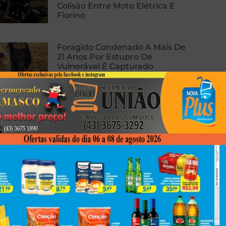
Colisão Entre Moto Elétrica E
Fiorino
Foragido Condenado A Mais De
21 Anos Por Estupro De
Vulnerável É Capturado
Enquanto Operava Trator Em
Cambé
Adolescente É Flagrado Saindo
Para Entregar Drogas E Acaba
Apreendido Em Itaguajé