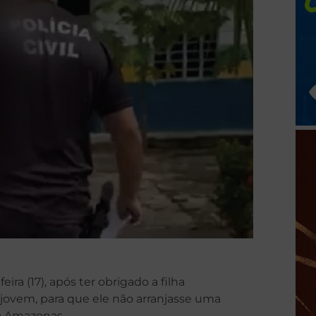
ira (17), após ter obrigado a filha
 jovem, para que ele não arranjasse uma
no Amazonas.