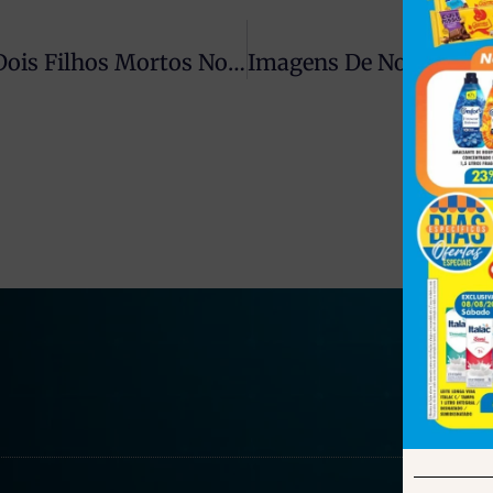
Mãe Chega Do Trabalho E Encontra Dois Filhos Mortos No PR