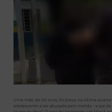
Uma mãe, de 40 anos, foi presa, na última quarta-fe
adolescente a ser abusada pelo marido – e pai da
“outra mulher”. O caso foi registrado em Maraã, 