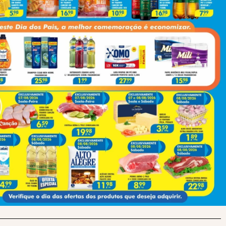
Next
Imagens De Nossa Senhora Aparecida Resistem À Destruição Após Acidente Grave Na BR-369, Em Apucarana
(43) 991545950