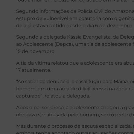
Segundo informações da Polícia Civil do Amazonas
estupro de vulnerável em coautoria com o genito
dela já estava detido desde o dia 6 de dezembro.
Segundo a delegada Kássia Evangelista, da Deleg
ao Adolescente (Depca), uma tia da adolescente fo
15 de novembro.
A tia da vítima relatou que a adolescente era ab
17 atualmente.
“Ao saber da denúncia, o casal fugiu para Maraã,
homem, em uma área de difícil acesso na zona rura
capturado”, relatou a delegada.
Após o pai ser preso, a adolescente chegou a gr
obrigava ser abusada pelo homem, sob o pretexto
Mas durante o processo de escuta especializada, 
embora tenha apontado outras acusações contra