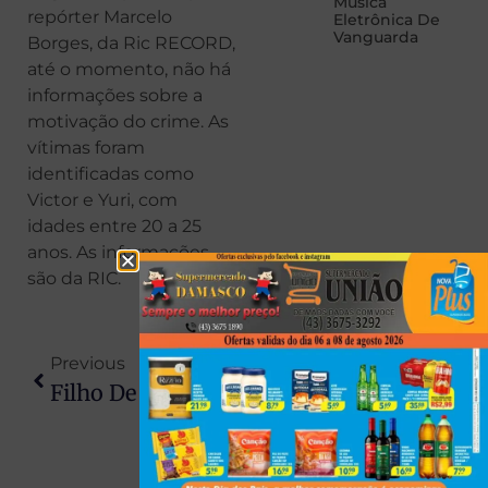
Música
repórter Marcelo
Eletrônica De
Vanguarda
Borges, da Ric RECORD,
até o momento, não há
informações sobre a
motivação do crime. As
vítimas foram
identificadas como
Victor e Yuri, com
idades entre 20 a 25
anos. As informações
são da RIC.
Previous
Next
Filho De 20 Anos Mata Pai E Diz Que Agiu Para Proteger A Mãe De Agressões
Mãe Obrigou Filha A Ser Abusada Pelo Marido Para Ele Não Arranjar “outra Mulher”