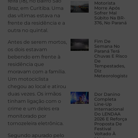
feira (18), no bairro São
Motorista
Braz, em Curitiba. Uma
Morre Após
Sofrer Mal
das vítimas estava na
Súbito Na BR-
frente da residência e a
376, No Paraná
outra no quintal.
Fim De
Antes de serem mortos,
Semana No
os dois estavam
Paraná Terá
Chuvas E Risco
bebendo em frente à
De
residência que
Tempestades,
Diz
moravam com a família.
Meteorologista
Um motociclista
chegou ao local e atirou
duas vezes. Os irmãos
Dor Danino
Completa
tinham ligação com o
Line-Up
crime e um deles era
Internacional
Do LENDAA
monitorado por
2026 E Reforça
tornozeleira eletrônica.
Proposta De
Festival
Voltado À
Segundo apurado pelo