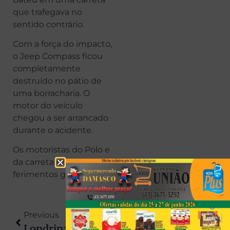
que trafegava no
sentido contrário.
Com a força do impacto,
o Jeep Compass ficou
completamente
destruído no pátio de
uma borracharia. O
motor do veículo
chegou a ser arrancado
durante o acidente.
Os motoristas do Polo e
da carreta não tiveram
ferimentos graves.
Previous
Next
Londrina Acumula Quase 90 Mm De Chuva No Fim De Semana; Ventos Derrubam Oito Árvores
Cantor Morre Aos 36 Anos Após Bater Em Poste De Moto