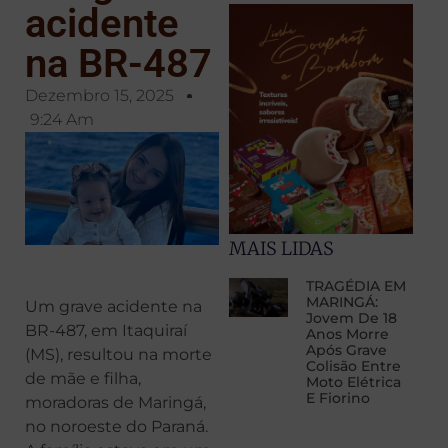
acidente
na BR-487
Dezembro 15, 2025
9:24 Am
MAIS LIDAS
TRAGÉDIA EM
MARINGÁ:
Um grave acidente na
Jovem De 18
BR-487, em Itaquiraí
Anos Morre
Após Grave
(MS), resultou na morte
Colisão Entre
de mãe e filha,
Moto Elétrica
E Fiorino
moradoras de Maringá,
no noroeste do Paraná.