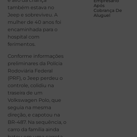
e avó da criança
Empresário
Após
também estava no
Cobrança De
Jeep e sobreviveu. A
Aluguel
mulher de 40 anos foi
encaminhada para o
hospital com
ferimentos.
Conforme informações
preliminares da Polícia
Rodoviária Federal
(PRF), o Jeep perdeu o
controle, colidiu na
traseira de um
Volkswagen Polo, que
seguia na mesma
direção, e capotou na
BR-487. Na sequência, o
carro da família ainda
bateu em uma carreta