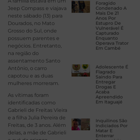
A família estava em um
Foragido
Jeep Compass e viajava
Condenado A
Mais De 21
neste sábado (13) para
Anos Por
Dourados, no Mato
Estupro De
Vulnerável É
Grosso do Sul, onde
Capturado
possuem parentes e
Enquanto
Operava Trator
negócios. Entretanto,
Em Cambé
na região do
assentamento Santo
Adolescente É
Antônio, o carro
Flagrado
capotou e as duas
Saindo Para
Entregar
mulheres morreram.
Drogas E
Acaba
As vítimas foram
Apreendido
Em Itaguajé
identificadas como
Gabrieli de Freitas Vieira
e a filha Julia Pereira de
Inquilinos São
Freitas, de 3 anos. Além
Indiciados Por
Matar E
delas, a mãe de Gabrieli
Enterrar