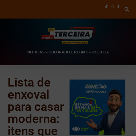
NOTÍCIAS
–
COLORADO E REGIÃO
–
POLÍTICA
Lista de
enxoval
para casar
moderna:
itens que