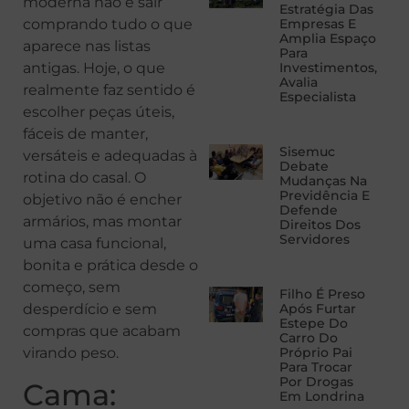
moderna não é sair
Estratégia Das
comprando tudo o que
Empresas E
Amplia Espaço
aparece nas listas
Para
antigas. Hoje, o que
Investimentos,
Avalia
realmente faz sentido é
Especialista
escolher peças úteis,
fáceis de manter,
Sisemuc
versáteis e adequadas à
Debate
rotina do casal. O
Mudanças Na
Previdência E
objetivo não é encher
Defende
armários, mas montar
Direitos Dos
Servidores
uma casa funcional,
bonita e prática desde o
começo, sem
Filho É Preso
desperdício e sem
Após Furtar
Estepe Do
compras que acabam
Carro Do
virando peso.
Próprio Pai
Para Trocar
Por Drogas
Cama:
Em Londrina