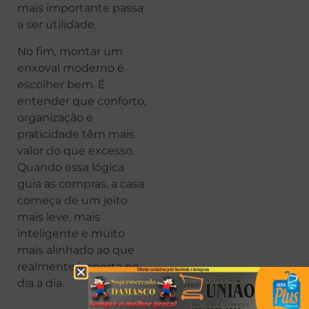
mais importante passa
a ser utilidade.
No fim, montar um
enxoval moderno é
escolher bem. É
entender que conforto,
organização e
praticidade têm mais
valor do que excesso.
Quando essa lógica
guia as compras, a casa
começa de um jeito
mais leve, mais
inteligente e muito
mais alinhado ao que
realmente importa no
dia a dia.