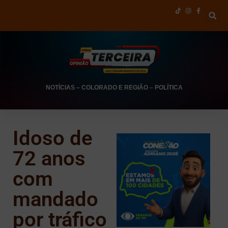
NOTÍCIAS
–
COLORADO E REGIÃO
–
POLÍTICA
Idoso de
72 anos
com
mandado
por tráfico