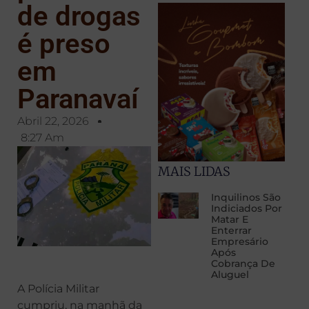
de drogas
é preso
em
Paranavaí
Abril 22, 2026
8:27 Am
MAIS LIDAS
Inquilinos São
Indiciados Por
Matar E
Enterrar
Empresário
Após
Cobrança De
Aluguel
A Polícia Militar
cumpriu, na manhã da