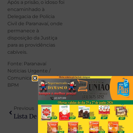
Após a prisão, o idoso foi
encaminhado à
Delegacia de Polícia
Civil de Paranavaí, onde
permanece à
disposição da Justiça
para as providências
cabíveis.
Fonte: Paranavaí
Notícias Urgente /
Comunicação Social / 8º
BPM
Previous
Next
Lista De Enxoval Para Casar Moderna: Itens Que Fazem Sentido Hoje Em Dia
Primos De 9 E 12 Anos Morrem Após Boia Virar Em Rio No Paraná