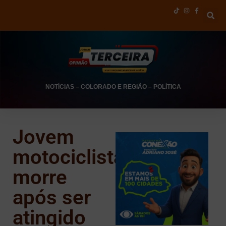
NOTÍCIAS
–
COLORADO E REGIÃO
–
POLÍTICA
Jovem
motociclista
morre
após ser
atingido