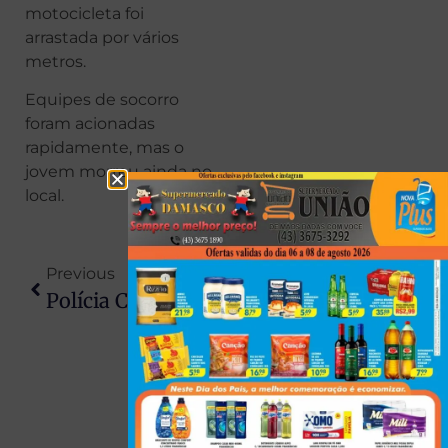
motocicleta foi
arrastada por vários
metros.
Equipes de socorro
foram acionadas
rapidamente, mas o
jovem morreu ainda no
local.
Previous
Next
Polícia Civil Apreende 200 Mil Figurinhas Falsas Da Copa Do Mundo
Paraná Tem Alerta De Tempestade Com Previsão De Chuva Forte E Rajadas De Até 100 Km/h