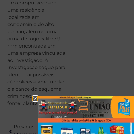
um computador em
uma residência
localizada em
condomínio de alto
padrão, além de uma
arma de fogo calibre 9
mm encontrada em
uma empresa vinculada
ao investigado. A
investigação segue para
identificar possíveis
cúmplices e aprofundar
o alcance do esquema
criminoso.
fonte: plantão Maringá
Previous
Next