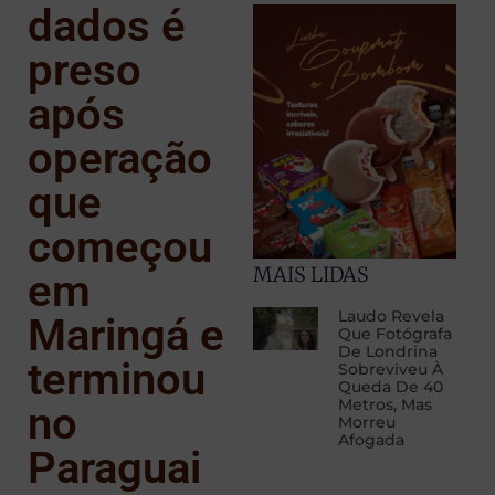
dados é
preso
após
operação
que
começou
MAIS LIDAS
em
Laudo Revela
Maringá e
Que Fotógrafa
De Londrina
terminou
Sobreviveu À
Queda De 40
Metros, Mas
no
Morreu
Afogada
Paraguai