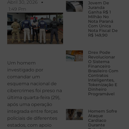
Abril 30, 2026
Jovem De
Juranda
1:49 Pm
Ganha R$ 1
Milhão No
Nota Paraná
Com Única
Nota Fiscal De
R$ 149,90
Drex Pode
Revolucionar
O Sistema
Um homem
Financeiro
investigado por
Brasileiro Com
Contratos
comandar um
Inteligentes,
esquema nacional de
Tokenização E
Dinheiro
cibercrimes foi preso na
Programável
última quarta-feira (29),
após uma operação
Homem Sofre
integrada entre forças
Ataque
policiais de diferentes
Cardíaco
Durante
estados, com apoio