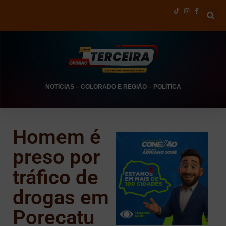
NOTÍCIAS
–
COLORADO E REGIÃO
–
POLÍTICA
Homem é
preso por
tráfico de
drogas em
Porecatu