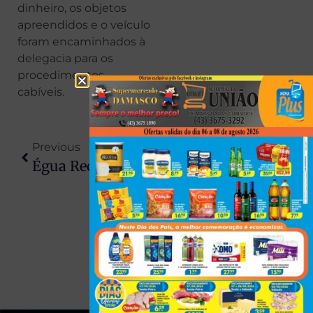
dinheiro, os objetos
apreendidos e o veículo
foram encaminhados à
delegacia para os
procedimentos
cabíveis.
Previous
Next
Égua Reconhece Dono Em Velório, Relincha Diante Do Caixão E Comove Moradores Em SC
Investigado Por Invadir Sistemas Policiais E Vender Dados É Preso Após Operação Que Começou Em Maringá E Terminou No Paraguai