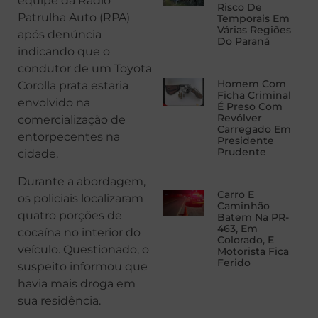
equipe da Rádio
Risco De
Patrulha Auto (RPA)
Temporais Em
Várias Regiões
após denúncia
Do Paraná
indicando que o
condutor de um Toyota
Homem Com
Corolla prata estaria
Ficha Criminal
envolvido na
É Preso Com
Revólver
comercialização de
Carregado Em
entorpecentes na
Presidente
Prudente
cidade.
Durante a abordagem,
Carro E
os policiais localizaram
Caminhão
quatro porções de
Batem Na PR-
463, Em
cocaína no interior do
Colorado, E
veículo. Questionado, o
Motorista Fica
Ferido
suspeito informou que
havia mais droga em
sua residência.