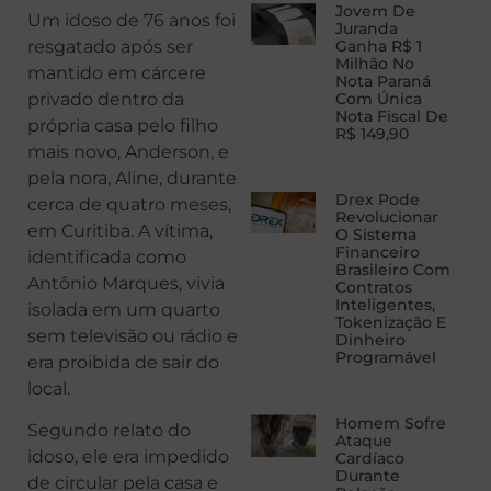
Jovem De
Um idoso de 76 anos foi
Juranda
resgatado após ser
Ganha R$ 1
Milhão No
mantido em cárcere
Nota Paraná
privado dentro da
Com Única
Nota Fiscal De
própria casa pelo filho
R$ 149,90
mais novo, Anderson, e
pela nora, Aline, durante
Drex Pode
cerca de quatro meses,
Revolucionar
em Curitiba. A vítima,
O Sistema
Financeiro
identificada como
Brasileiro Com
Antônio Marques, vivia
Contratos
Inteligentes,
isolada em um quarto
Tokenização E
sem televisão ou rádio e
Dinheiro
Programável
era proibida de sair do
local.
Homem Sofre
Segundo relato do
Ataque
idoso, ele era impedido
Cardíaco
Durante
de circular pela casa e