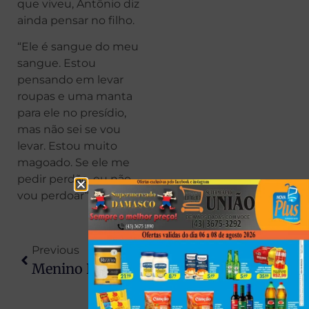
que viveu, Antônio diz
ainda pensar no filho.
“Ele é sangue do meu
sangue. Estou
pensando em levar
roupas e uma manta
para ele no presídio,
mas não sei se vou
levar. Estou muito
magoado. Se ele me
pedir perdão, eu não
vou perdoar”, afirmou.
Previous
Next
Menino De 4 Anos Morre Atropelado Por Trator No Interior De Santa Catarina
Lula Sanciona Lei Que Proíbe Descontos Em Benefícios De Aposentados Do INSS