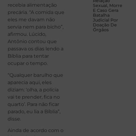
Relação
recebia alimentação
Sexual, Morre
E Caso Gera
precária. “A comida que
Batalha
eles me davam não
Judicial Por
Doação De
servia nem para bicho”,
Órgãos
afirmou. Lúcido,
Antônio contou que
passava os dias lendo a
Bíblia para tentar
ocupar o tempo.
“Qualquer barulho que
aparecia aqui, eles
diziam: ‘olha, a polícia
vai te prender, fica no
quarto’. Para não ficar
parado, eu lia a Bíblia”,
disse.
Ainda de acordo com o