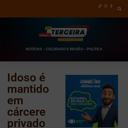
NOTÍCIAS
–
COLORADO E REGIÃO
–
POLÍTICA
Idoso é
mantido
em
cárcere
privado