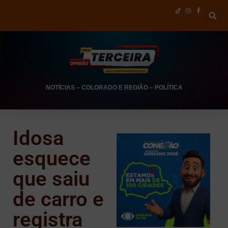
NOTÍCIAS
–
COLORADO E REGIÃO
–
POLÍTICA
Idosa
esquece
que saiu
de carro e
registra