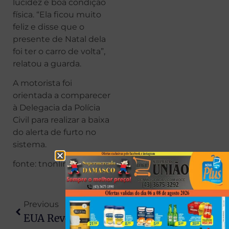
lucidez e boa condição
física. “Ela ficou muito
feliz e disse que o
presente de Natal dela
foi ter o carro de volta”,
relatou a guarda.
A motorista foi
orientada a comparecer
à Delegacia da Polícia
Civil para realizar a baixa
do alerta de furto no
sistema.
fonte: tnonline
Previous
Next
EUA Revogam Sanções Contra Alexandre De Moraes E Esposa Após Pedido Do Governo Lula
Mulher Escapa Por Segundos Após Muro Desabar Com Força De Enxurrada No Norte Do Paraná