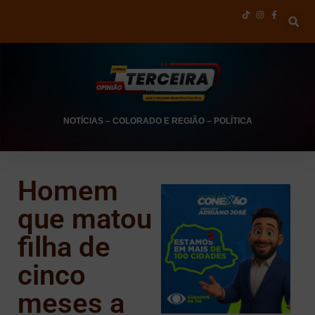
NOTÍCIAS
–
COLORADO E REGIÃO
–
POLÍTICA
Homem
que matou
filha de
cinco
meses a