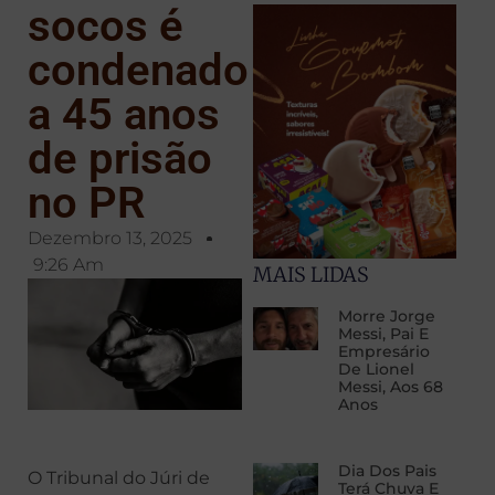
socos é
condenado
a 45 anos
de prisão
no PR
Dezembro 13, 2025
9:26 Am
MAIS LIDAS
Morre Jorge
Messi, Pai E
Empresário
De Lionel
Messi, Aos 68
Anos
Dia Dos Pais
O Tribunal do Júri de
Terá Chuva E