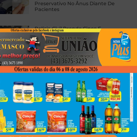
Preservativo No Ânus Diante De
Pacientes
Polícia Civil Prende Cinco E
Apreende Drogas, Arma E
Munições Em Nova Esperança
Hidrojateamento Perto De Mim:
Limpeza Profunda Para Redes,
Tubulações E Sistemas
Hidráulicos
Next