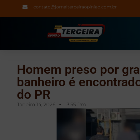
contato@jornalterceiraopiniao.com.br
Homem preso por gra
banheiro é encontrad
do PR
Janeiro 14, 2026
3:55 Pm