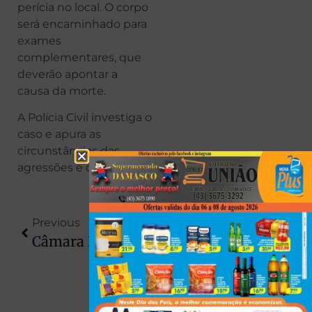
perícia no local. O corpo
será encaminhado para
exames
complementares, que
deverão apontar a
causa da morte.
A Polícia Civil investiga o
caso e apura as
circunstâncias das
agressões e do óbito.
Previous
Next
Câmara De Miraselva Usou Mais Diárias Que Câmaras De Prado Ferreira E Jaguapitã Juntas
Dois Jovens São Encontrados Mortos Em Campo De Futebol No Paraná