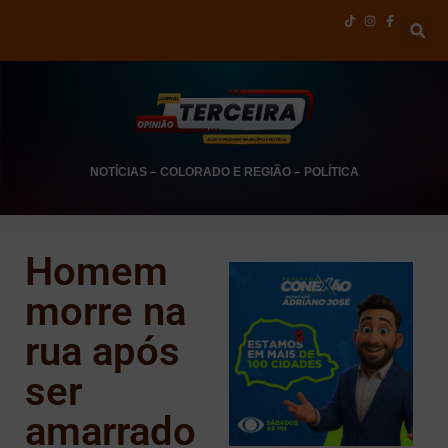
NOTÍCIAS
–
COLORADO E REGIÃO
–
POLÍTICA
Homem
morre na
rua após
ser
amarrado