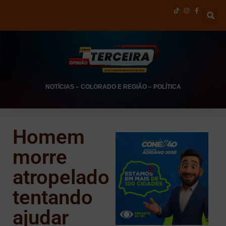
NOTÍCIAS
–
COLORADO E REGIÃO
–
POLÍTICA
Homem
morre
atropelado
tentando
ajudar