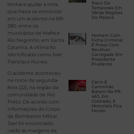
Risco De
tentava ajudar a nora,
Temporais Em
que havia se envolvido
Várias Regiões
Do Paraná
em um acidente na BR-
280, entre os
municípios de Mafra e
Homem Com
Rio Negrinho, em Santa
Ficha Criminal
É Preso Com
Catarina. A vítima foi
Revólver
identificada como Joel
Carregado Em
Presidente
Francisco Nunes.
Prudente
O acidente aconteceu
na noite de segunda-
Carro E
Caminhão
feira (22), na região da
Batem Na PR-
comunidade de Rio
463, Em
Colorado, E
Preto. De acordo com
Motorista Fica
informações do Corpo
Ferido
de Bombeiros Militar,
Joel foi encontrado
caído às margens da