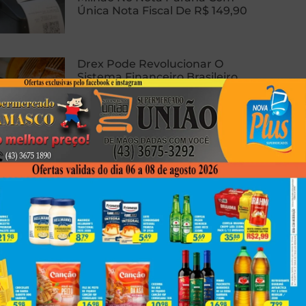
Única Nota Fiscal De R$ 149,90
Drex Pode Revolucionar O
Sistema Financeiro Brasileiro
Com Contratos Inteligentes,
Tokenização E Dinheiro
Programável
Homem Sofre Ataque Cardíaco
Durante Relação Sexual, Morre E
Caso Gera Batalha Judicial Por
Doação De Órgãos