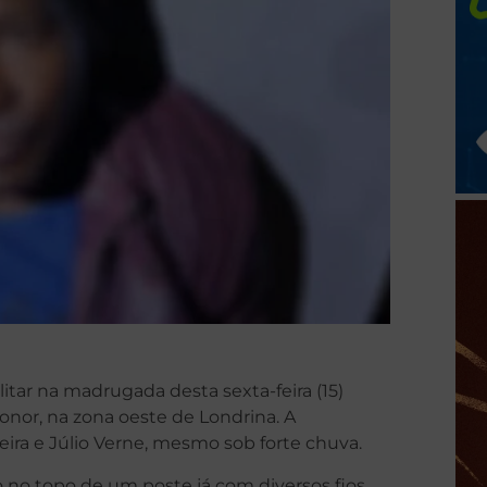
itar na madrugada desta sexta-feira (15)
onor, na zona oeste de Londrina. A
ueira e Júlio Verne, mesmo sob forte chuva.
o no topo de um poste já com diversos fios