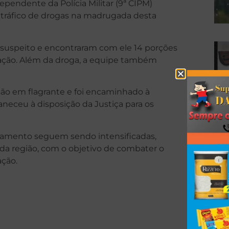
pendente da Polícia Militar (9ª CIPM)
tráfico de drogas na madrugada desta
 suspeito e encontraram com ele 14 porções
zação. Além da droga, a equipe também
ão em flagrante e foi encaminhado à
aneceu à disposição da Justiça para os
ulhamento seguem sendo intensificadas,
 da região, com o objetivo de combater o
ação.