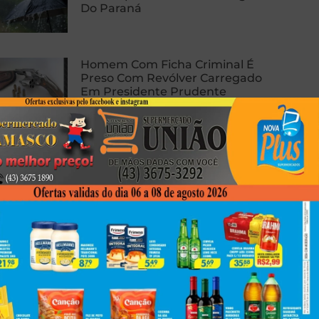
Do Paraná
Homem Com Ficha Criminal É
Preso Com Revólver Carregado
Em Presidente Prudente
Carro E Caminhão Batem Na PR-
463, Em Colorado, E Motorista
Fica Ferido