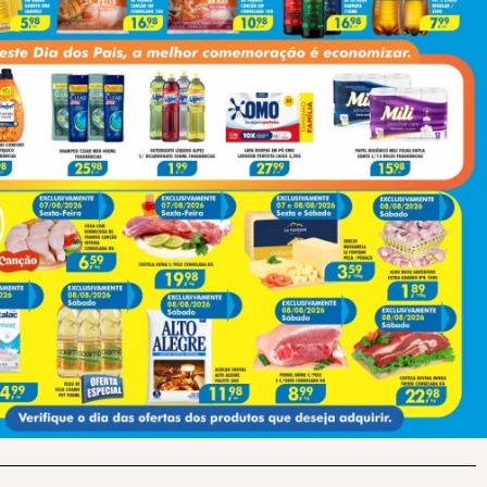
Next
Alunos Colocam Caco De Vidro Na Água De Professora; Três São Suspensos Após Caso Chocante Em Escola
(43) 991545950