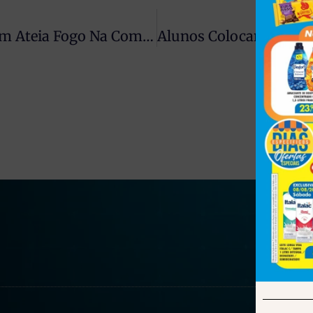
Ciúmes Por Unhas Vermelhas: Homem Ateia Fogo Na Companheira E Acaba Preso Na Região