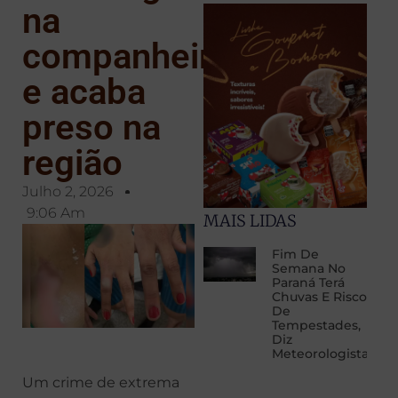
na
companheira
e acaba
preso na
região
Julho 2, 2026
9:06 Am
MAIS LIDAS
Fim De
Semana No
Paraná Terá
Chuvas E Risco
De
Tempestades,
Diz
Meteorologista
Um crime de extrema