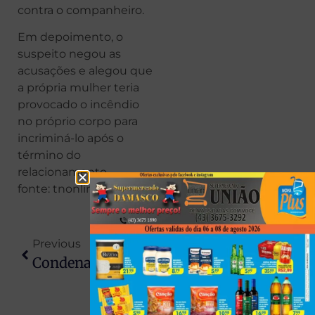
contra o companheiro.
Em depoimento, o
suspeito negou as
acusações e alegou que
a própria mulher teria
provocado o incêndio
no próprio corpo para
incriminá-lo após o
término do
relacionamento.
fonte: tnonline
Previous
Next
Condenado Por Matar Policial Militar É Localizado Após Suspeita De Cárcere Privado Em Teodoro Sampaio
Homem É Preso Com 14 Porções De Crack Prontas Para Venda Durante Patrulhamento Em Santa Fé