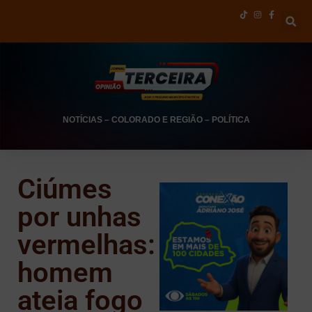
NOTÍCIAS
–
COLORADO E REGIÃO
–
POLÍTICA
Ciúmes
por unhas
vermelhas:
homem
ateia fogo