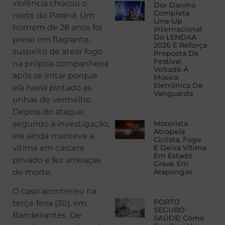
violência chocou o
Dor Danino
Completa
norte do Paraná. Um
Line-Up
homem de 28 anos foi
Internacional
Do LENDAA
preso em flagrante,
2026 E Reforça
suspeito de atear fogo
Proposta De
Festival
na própria companheira
Voltado À
após se irritar porque
Música
Eletrônica De
ela havia pintado as
Vanguarda
unhas de vermelho.
Depois do ataque,
segundo a investigação,
Motorista
Atropela
ele ainda manteve a
Ciclista, Foge
vítima em cárcere
E Deixa Vítima
Em Estado
privado e fez ameaças
Grave Em
de morte.
Arapongas
O caso aconteceu na
PORTO
terça-feira (30), em
SEGURO
Bandeirantes. De
SAÚDE: Como