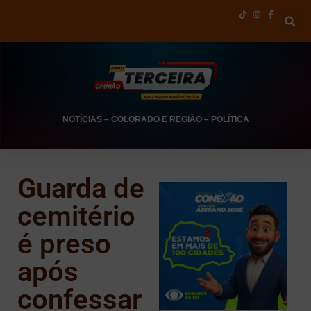
NOTÍCIAS
–
COLORADO E REGIÃO
–
POLÍTICA
Guarda de
cemitério
é preso
após
confessar