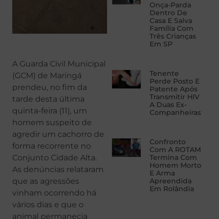
Onça-Parda
Dentro De
Casa E Salva
Família Com
Três Crianças
Em SP
A Guarda Civil Municipal
Tenente
(GCM) de Maringá
Perde Posto E
prendeu, no fim da
Patente Após
Transmitir HIV
tarde desta última
A Duas Ex-
quinta-feira (11), um
Companheiras
homem suspeito de
agredir um cachorro de
Confronto
forma recorrente no
Com A ROTAM
Conjunto Cidade Alta.
Termina Com
Homem Morto
As denúncias relataram
E Arma
que as agressões
Apreendida
Em Rolândia
vinham ocorrendo há
vários dias e que o
animal permanecia