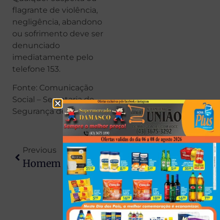
flagrante de violência,
negligência, abandono
ou sofrimento deve ser
denunciado
imediatamente pelo
telefone 153.
Fonte: Comunicação
Social – Secretaria de
Segurança de Maringá
Previous
Next
Homem É Preso Após Furtar R$ 3,7 Mil Em Chinelos Em Apucarana
Calcinha Gigante Iluminada Vira Atração De Natal Em Minas Gerais