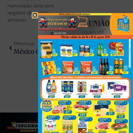
namorado dela tem
registro de prisão
anterior.
Previous
Next
México Confirma 1º Caso Da Supergripe H3N2 Que Se Espalhou Pela Europa
Suspeito De Roubo Morre Após Confronto Com A Rotam Em Cambé
(43) 991545950