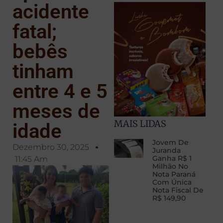
acidente
fatal;
bebês
tinham
entre 4 e 5
meses de
MAIS LIDAS
idade
Jovem De
Dezembro 30, 2025
Juranda
Ganha R$ 1
11:45 Am
Milhão No
Nota Paraná
Com Única
Nota Fiscal De
R$ 149,90