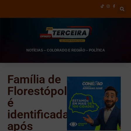
NOTÍCIAS
–
COLORADO E REGIÃO
–
POLÍTICA
Família de
Florestópolis
é
identificada
após