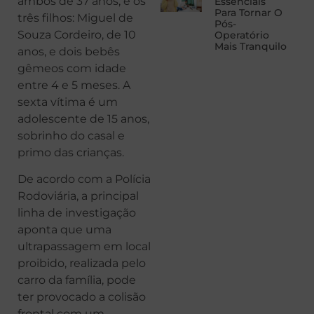
ambos de 37 anos, e os
Essenciais
Para Tornar O
três filhos: Miguel de
Pós-
Souza Cordeiro, de 10
Operatório
Mais Tranquilo
anos, e dois bebês
gêmeos com idade
entre 4 e 5 meses. A
sexta vítima é um
adolescente de 15 anos,
sobrinho do casal e
primo das crianças.
De acordo com a Polícia
Rodoviária, a principal
linha de investigação
aponta que uma
ultrapassagem em local
proibido, realizada pelo
carro da família, pode
ter provocado a colisão
frontal com um