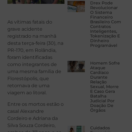
Drex Pode
Revolucionar
O Sistema
Financeiro
As vítimas fatais do
Brasileiro Com
Contratos
grave acidente
Inteligentes,
registrado na manhã
Tokenização E
Dinheiro
desta terça-feira (30), na
Programável
PR-170, em Rolândia,
foram identificadas
Homem Sofre
como integrantes de
Ataque
uma mesma família de
Cardíaco
Durante
Florestópolis, que
Relação
retornava de uma
Sexual, Morre
E Caso Gera
viagem ao litoral.
Batalha
Judicial Por
Entre os mortos estão o
Doação De
Órgãos
casal Alexandre
Cordeiro e Adriana da
Silva Souza Cordeiro,
Cuidados