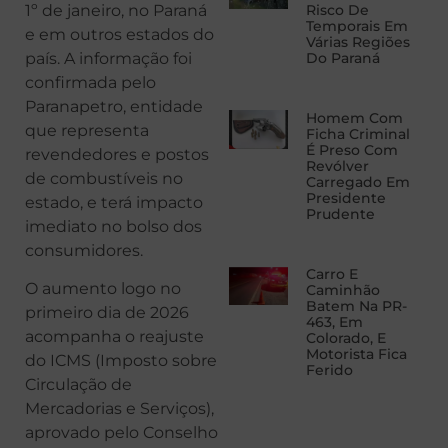
1º de janeiro, no Paraná
Risco De
Temporais Em
e em outros estados do
Várias Regiões
país. A informação foi
Do Paraná
confirmada pelo
Paranapetro, entidade
Homem Com
que representa
Ficha Criminal
É Preso Com
revendedores e postos
Revólver
de combustíveis no
Carregado Em
Presidente
estado, e terá impacto
Prudente
imediato no bolso dos
consumidores.
Carro E
O aumento logo no
Caminhão
Batem Na PR-
primeiro dia de 2026
463, Em
acompanha o reajuste
Colorado, E
Motorista Fica
do ICMS (Imposto sobre
Ferido
Circulação de
Mercadorias e Serviços),
aprovado pelo Conselho