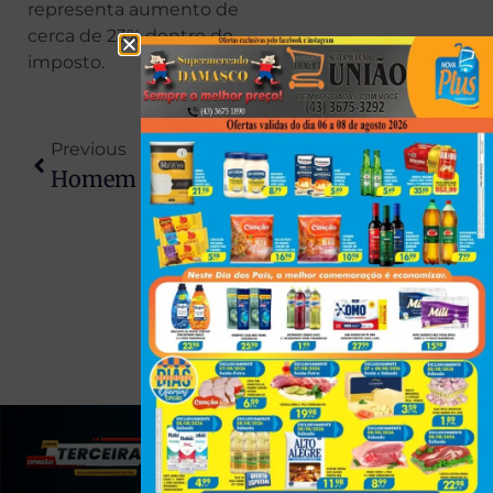
representa aumento de
cerca de 23% dentro do
imposto.
Previous
Next
Homem É Encontrado Em Estado Grave Com Vassoura No Ânus
Família De Florestópolis É Identificada Após Acidente Fatal; Bebês Tinham Entre 4 E 5 Meses De Idade
(43) 991545950