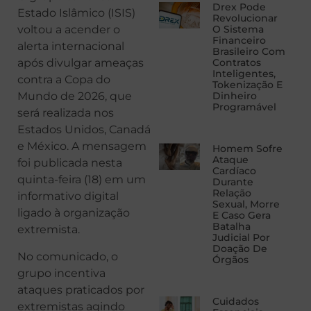
Drex Pode
Estado Islâmico (ISIS)
Revolucionar
voltou a acender o
O Sistema
Financeiro
alerta internacional
Brasileiro Com
após divulgar ameaças
Contratos
Inteligentes,
contra a Copa do
Tokenização E
Mundo de 2026, que
Dinheiro
Programável
será realizada nos
Estados Unidos, Canadá
e México. A mensagem
Homem Sofre
Ataque
foi publicada nesta
Cardíaco
quinta-feira (18) em um
Durante
Relação
informativo digital
Sexual, Morre
ligado à organização
E Caso Gera
Batalha
extremista.
Judicial Por
Doação De
No comunicado, o
Órgãos
grupo incentiva
ataques praticados por
Cuidados
extremistas agindo