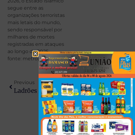
2026, o Estado Islâmico
segue entre as
organizações terroristas
mais letais do mundo,
sendo responsável por
milhares de mortes
registradas em ataques
ao longo de 2025.
fonte: metrópoles
Previous
Next
Ladrões Levam Dois Bezerros De 200 Kg De Propriedade Rural Em Uniflor
Bebê Queimado Em Banho Em CMEI Passa Por Cirurgia; 18% Do Corpo Foi Atingido