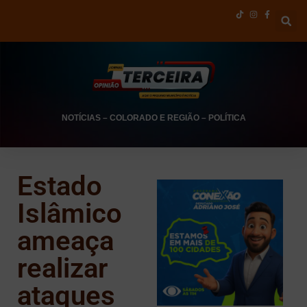
NOTÍCIAS
–
COLORADO E REGIÃO
–
POLÍTICA
Estado
Islâmico
ameaça
realizar
ataques