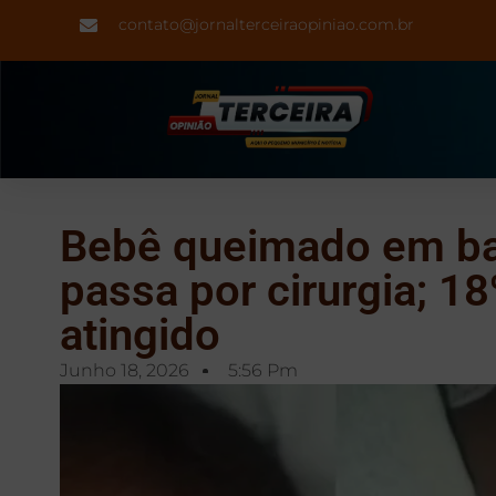
contato@jornalterceiraopiniao.com.br
Bebê queimado em b
passa por cirurgia; 18
atingido
Junho 18, 2026
5:56 Pm