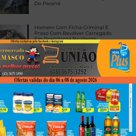
Do Paraná
Homem Com Ficha Criminal É
Preso Com Revólver Carregado
Em Presidente Prudente
Carro E Caminhão Batem Na PR-
463, Em Colorado, E Motorista
Fica Ferido