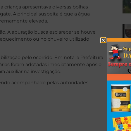
 criança apresentava diversas bolhas
te. A principal suspeita é que a água
xtremamente elevada.
ão. A apuração busca esclarecer se houve
aquecimento ou no chuveiro utilizado
lização pelo ocorrido. Em nota, a Prefeitura
árias foram adotadas imediatamente após o
ra auxiliar na investigação.
sendo acompanhado pelas autoridades.