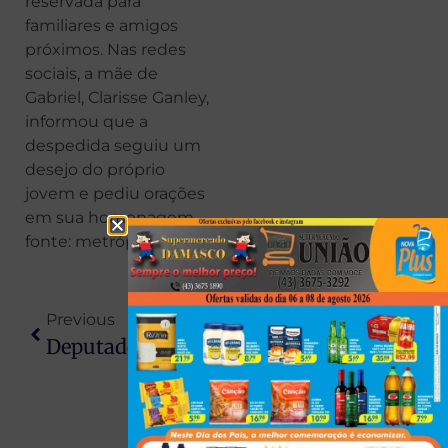
reservada para
familiares e amigos
próximos. Nas redes
sociais, a mãe de
Gabriel, Clarisse Ganley,
informou que a
despedida seguiu um
desejo do próprio
jovem e pediu orações
em sua homenagem.
fonte: metrópoles
Previous
Next
Deputado Adriano José Propõe Redução De 50% Na Renovação Da CNH Para Pessoas Com Deficiência No Paraná
Cirurgia De Blefaroplastia É Coberta Pelo Plano De Saúde? Tudo O Que Você Precisa Saber