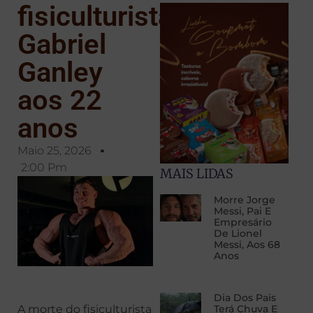
fisiculturista
Gabriel
Ganley
aos 22
anos
Maio 25, 2026
2:00 Pm
MAIS LIDAS
Morre Jorge
Messi, Pai E
Empresário
De Lionel
Messi, Aos 68
Anos
Dia Dos Pais
A morte do fisiculturista
Terá Chuva E