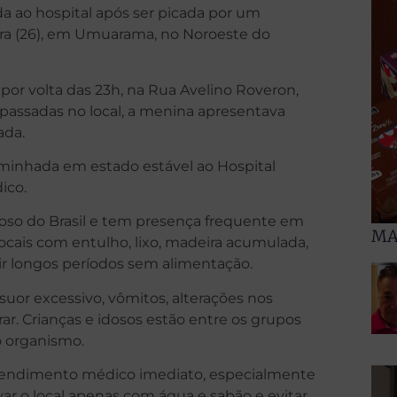
 ao hospital após ser picada por um
eira (26), em Umuarama, no Noroeste do
por volta das 23h, na Rua Avelino Roveron,
passadas no local, a menina apresentava
ada.
aminhada em estado estável ao Hospital
ico.
oso do Brasil e tem presença frequente em
MA
ocais com entulho, lixo, madeira acumulada,
stir longos períodos sem alimentação.
suor excessivo, vômitos, alterações nos
rar. Crianças e idosos estão entre os grupos
o organismo.
tendimento médico imediato, especialmente
ar o local apenas com água e sabão e evitar