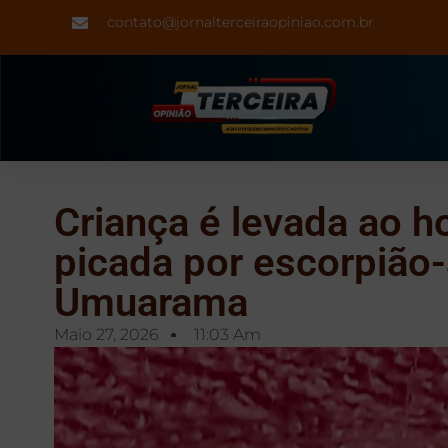
contato@jornalterceiraopiniao.com.br
Criança é levada ao h
picada por escorpião
Umuarama
Maio 27, 2026
11:03 Am