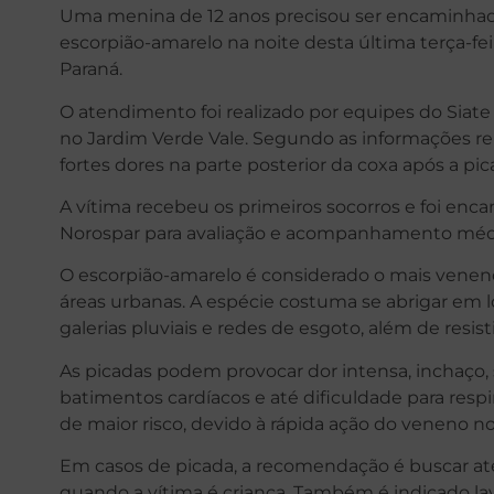
Uma menina de 12 anos precisou ser encaminhada
escorpião-amarelo na noite desta última terça-f
Paraná.
O atendimento foi realizado por equipes do Siate 
no Jardim Verde Vale. Segundo as informações re
fortes dores na parte posterior da coxa após a pic
A vítima recebeu os primeiros socorros e foi enc
Norospar para avaliação e acompanhamento méd
O escorpião-amarelo é considerado o mais venen
áreas urbanas. A espécie costuma se abrigar em l
galerias pluviais e redes de esgoto, além de resi
As picadas podem provocar dor intensa, inchaço, 
batimentos cardíacos e até dificuldade para respi
de maior risco, devido à rápida ação do veneno n
Em casos de picada, a recomendação é buscar a
quando a vítima é criança. Também é indicado lav