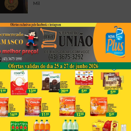
Mil
Foto Registrada Durante
Peregrinação Em Porecatu
Emociona Fiéis Por Semelhança
Com A Sagrada Face De Jesus
Corpo Em Decomposição É
Encontrado Em Londrina
Next